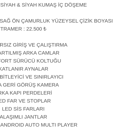
 SİYAH & SİYAH KUMAŞ İÇ DÖŞEME
SAĞ ÖN ÇAMURLUK YÜZEYSEL ÇİZİK BOYASI
TRAMER : 22.500 ₺
SIZ GİRİŞ VE ÇALIŞTIRMA
RTILMIŞ ARKA CAMLAR
ORT SÜRÜCÜ KOLTUĞU
KATLANIR AYNALAR
BİTLEYİCİ VE SINIRLAYICI
A GERİ GÖRÜŞ KAMERA
RKA KAPI PERDELERİ
ED FAR VE STOPLAR
LED SİS FARLARI
ALAŞIMLI JANTLAR
 ANDROID AUTO MULTI PLAYER