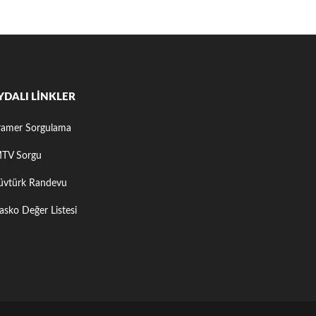
YDALI LINKLER
ramer Sorgulama
TV Sorgu
üvtürk Randevu
asko Değer Listesi